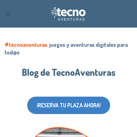
Toggle
navigation
#tecnoaventuras
,
juegos y aventuras digitales para
tod@s
Blog de TecnoAventuras
¡RESERVA TU PLAZA AHORA!