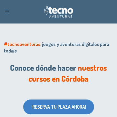
Toggle
navigation
#tecnoaventuras
,
juegos y aventuras digitales para
tod@s
Conoce dónde hacer
nuestros
cursos en Córdoba
¡RESERVA TU PLAZA AHORA!