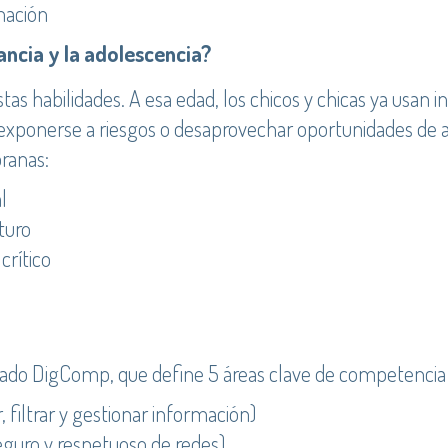
mación
ancia y la adolescencia?
stas habilidades. A esa edad, los chicos y chicas ya usan 
exponerse a riesgos o desaprovechar oportunidades de apr
ranas:
l
turo
crítico
do DigComp, que define 5 áreas clave de competencia d
, filtrar y gestionar información)
eguro y respetuoso de redes)