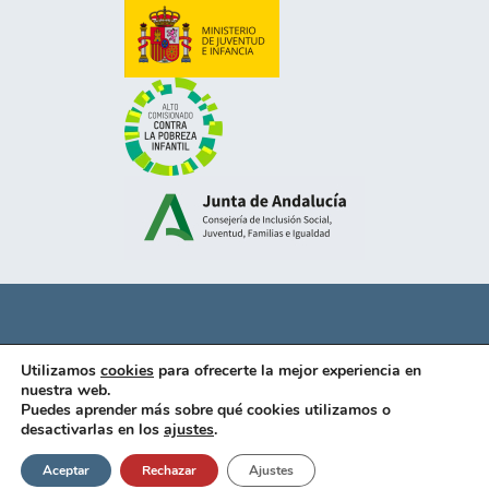
Política de privacidad
Utilizamos
cookies
para ofrecerte la mejor experiencia en
Aviso legal
nuestra web.
Puedes aprender más sobre qué cookies utilizamos o
Politica de cookies
desactivarlas en los
ajustes
.
Aceptar
Rechazar
Ajustes
© 2025 Grupo Solutia, Todos los derechos reservados.